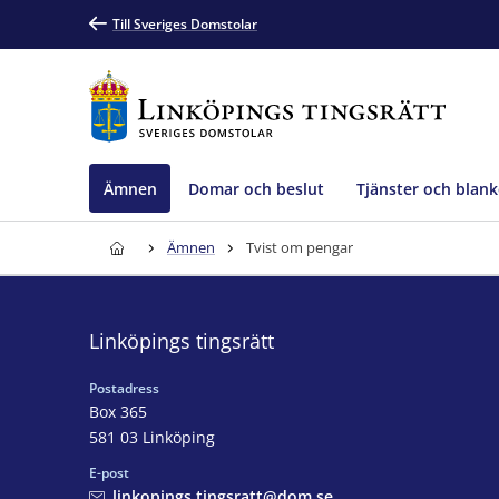
Till Sveriges Domstolar
Ämnen
Domar och beslut
Tjänster och blank
Ämnen
Tvist om pengar
Linköpings tingsrätt
Postadress
Box 365
581 03 Linköping
E-post
linkopings.tingsratt@dom.se