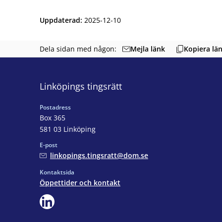
Uppdaterad
:
2025-12-10
Mejla länk
Dela sidan med någon:
Kopiera lä
Linköpings tingsrätt
Postadress
Box 365
581 03 Linköping
E-post
linkopings.tingsratt@dom.se
Kontaktsida
Öppettider och kontakt