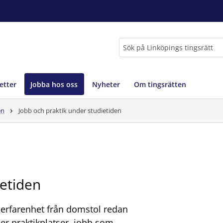
Sök
etter
Jobba hos oss
Nyheter
Om tingsrätten
en
Jobb och praktik under studietiden
ietiden
 erfarenhet från domstol redan
er praktikplatser, jobb som