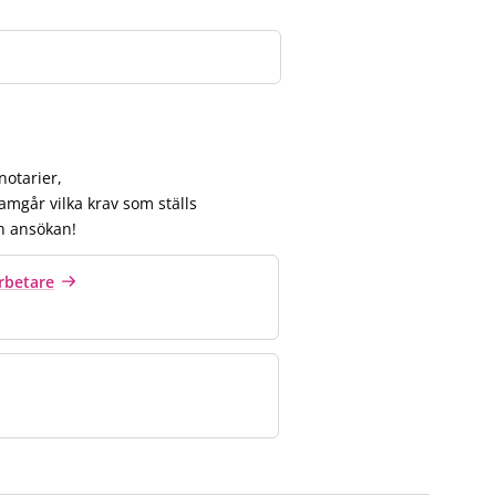
notarier,
mgår vilka krav som ställs
n ansökan!
rbetare