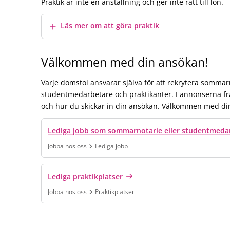
Praktik är inte en anställning och ger inte rätt till lön.
Visa mer
Läs mer om att göra praktik
Välkommen med din ansökan!
Varje domstol ansvarar själva för att rekrytera sommar
studentmedarbetare och praktikanter. I annonserna fra
och hur du skickar in din ansökan. Välkommen med di
Lediga jobb som sommarnotarie eller studentmeda
Jobba hos oss
Lediga jobb
Finns under:
Jobba hos oss, Lediga jobb
.
Lediga praktikplatser
Jobba hos oss
Praktikplatser
Finns under:
Jobba hos oss, Praktikplatser
.