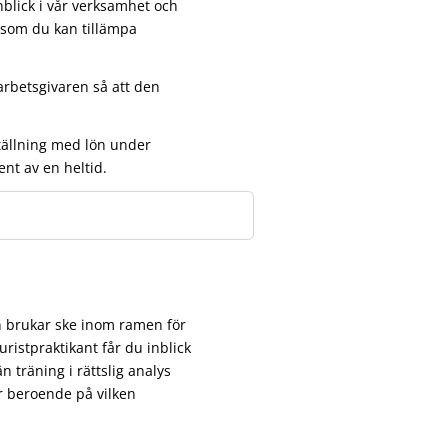
inblick i vår verksamhet och
t som du kan tillämpa
arbetsgivaren så att den
tällning med lön under
ent av en heltid.
n brukar ske inom ramen för
uristpraktikant får du inblick
 träning i rättslig analys
r beroende på vilken