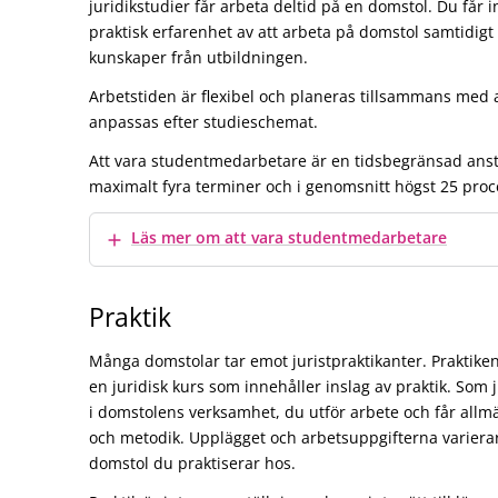
juridikstudier får arbeta deltid på en domstol. Du får 
praktisk erfarenhet av att arbeta på domstol samtidig
kunskaper från utbildningen.
Arbetstiden är flexibel och planeras tillsammans med 
anpassas efter studieschemat.
Att vara studentmedarbetare är en tidsbegränsad ans
maximalt fyra terminer och i genomsnitt högst 25 proc
Visa mer
Läs mer om att vara studentmedarbetare
Praktik
Många domstolar tar emot juristpraktikanter. Praktike
en juridisk kurs som innehåller inslag av praktik. Som j
i domstolens verksamhet, du utför arbete och får allmän
och metodik. Upplägget och arbetsuppgifterna variera
domstol du praktiserar hos.