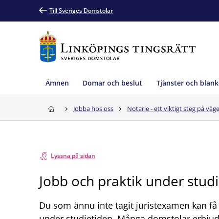
Till Sveriges Domstolar
Ämnen
Domar och beslut
Tjänster och blank
Jobba hos oss
Notarie - ett viktigt steg på väg
Lyssna på sidan
Jobb och praktik under stud
Du som ännu inte tagit juristexamen kan få
under studietiden. Många domstolar erbjud