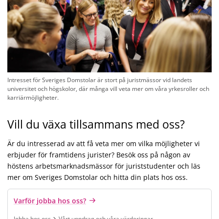
Intresset för Sveriges Domstolar är stort på juristmässor vid landets
universitet och högskolor, där många vill veta mer om våra yrkesroller och
karriärmöjligheter.
Vill du växa tillsammans med oss?
Är du intresserad av att få veta mer om vilka möjligheter vi
erbjuder för framtidens jurister? Besök oss på någon av
höstens arbetsmarknadsmässor för juriststudenter och läs
mer om Sveriges Domstolar och hitta din plats hos oss.
Varför jobba hos oss?
Jobba hos oss
Vårt uppdrag och våra värderingar