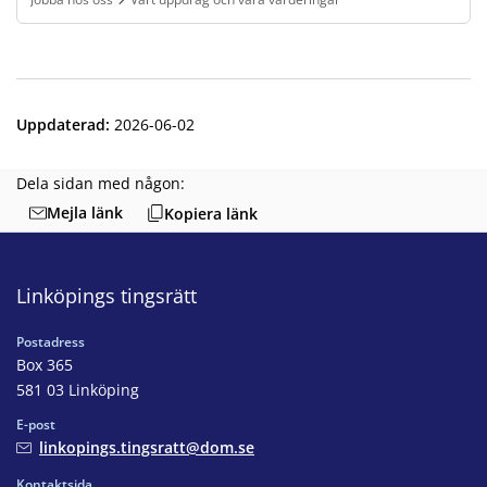
Finns under:
Jobba hos oss, Vårt uppdrag och våra värderingar
.
Uppdaterad
:
2026-06-02
Dela sidan med någon:
Mejla länk
Kopiera länk
Linköpings tingsrätt
Postadress
Box 365
581 03 Linköping
E-post
linkopings.tingsratt@dom.se
Kontaktsida