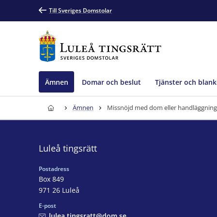
Till Sveriges Domstolar
Ämnen
Domar och beslut
Tjänster och blank
Ämnen
Missnöjd med dom eller handläggning
Luleå tingsrätt
Postadress
Box 849
971 26 Luleå
E-post
lulea.tingsratt@dom.se