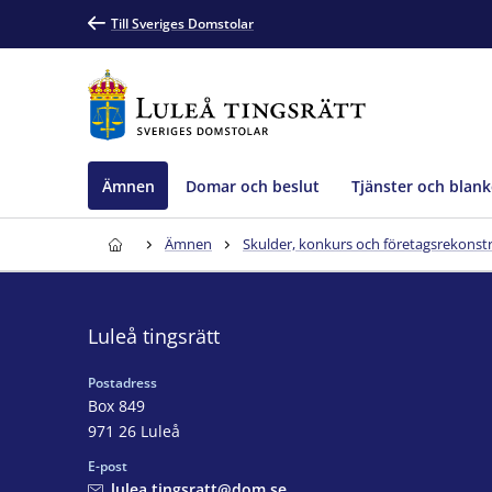
Till Sveriges Domstolar
Ämnen
Domar och beslut
Tjänster och blank
Ämnen
Skulder, konkurs och företagsrekonst
Luleå tingsrätt
Postadress
Box 849
971 26 Luleå
E-post
lulea.tingsratt@dom.se