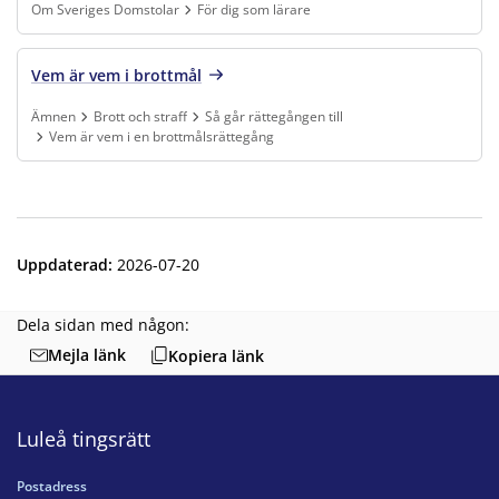
Om Sveriges Domstolar
För dig som lärare
Finns under:
Om Sveriges Domstolar, För dig som lärare
.
Vem är vem i brottmål
Ämnen
Brott och straff
Så går rättegången till
Vem är vem i en brottmålsrättegång
Finns under:
Ämnen, Brott och straff, Så går rättegången till, Vem är vem i
Uppdaterad
:
2026-07-20
Dela sidan med någon:
Mejla länk
Kopiera länk
Luleå tingsrätt
Postadress