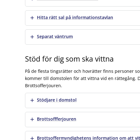
Visa mer
Hitta rätt sal på informationstavlan
Visa mer
Separat väntrum
Stöd för dig som ska vittna
På de flesta tingsrätter och hovrätter finns personer s
kommer till domstolen för att vittna vid en rättegång.
Brottsofferjouren.
Visa mer
Stödjare i domstol
Visa mer
Brottsoffferjouren
Visa mer
Brottsoffermyndighetens information om att vi