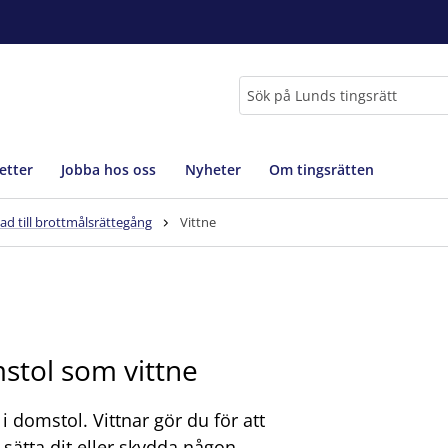
Sök
etter
Jobba hos oss
Nyheter
Om tingsrätten
lad till brottmålsrättegång
Vittne
mstol som vittne
 domstol. Vittnar gör du för att
 sätta dit eller skydda någon.