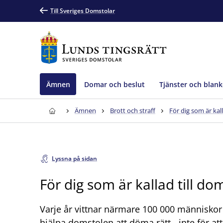
Till Sveriges Domstolar
Ämnen
Domar och beslut
Tjänster och blank
Ämnen
Brott och straff
För dig som är kal
Lyssna på sidan
För dig som är kallad till do
Varje år vittnar närmare 100 000 människor i
hjälpa domstolen att döma rätt - inte för att