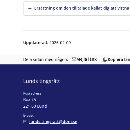
Visa mer
Ersättning om den tilltalade kallat dig att vittna
Uppdaterad
:
2026-02-09
Mejla länk
Dela sidan med någon:
Kopiera lä
Lunds tingsrätt
Postadress
Box 75
221 00 Lund
E-post
lunds.tingsratt@dom.se