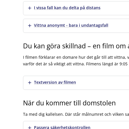
Visa mer
I vissa fall kan du delta på distans
Visa mer
Vittna anonymt - bara i undantagsfall
Du kan göra skillnad – en film om a
I filmen förklarar en domare hur det går till att vittna,
varför det är så viktigt att vittna. Filmens längd är 9:05
Att vittna – du kan göra skillnad
Visa mer
Textversion av filmen
När du kommer till domstolen
Ta med dig kallelsen. Där står målnumret och vilken sal
Visa mer
Passera säkerhetskontrollen