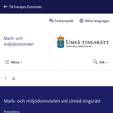
Till Sveriges Domstolar
Teckenspråk
Other languages
Mark- och
miljödomstolen
Meny
Sök
Mark- och miljödomstolen vid Umeå tingsrätt
Postadress