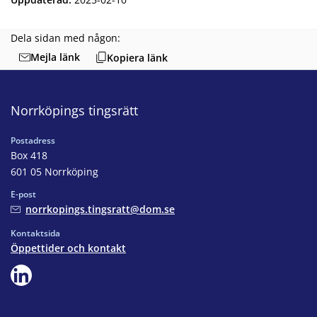
Dela sidan med någon:
Mejla länk
Kopiera länk
Norrköpings tingsrätt
Postadress
Box 418
601 05 Norrköping
E-post
norrkopings.tingsratt@dom.se
Kontaktsida
Öppettider och kontakt