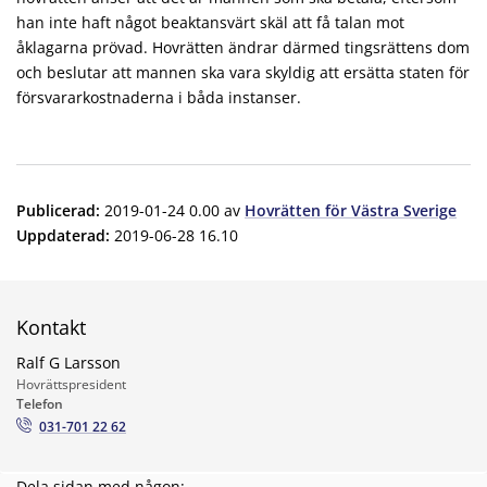
han inte haft något beaktansvärt skäl att få talan mot
åklagarna prövad. Hovrätten ändrar därmed tingsrättens dom
och beslutar att mannen ska vara skyldig att ersätta staten för
försvararkostnaderna i båda instanser.
Publicerad
:
2019-01-24 0.00
av
Hovrätten för Västra Sverige
Uppdaterad
:
2019-06-28 16.10
Kontakt
Ralf G Larsson
Hovrättspresident
Telefon
031-701 22 62
Dela sidan med någon: