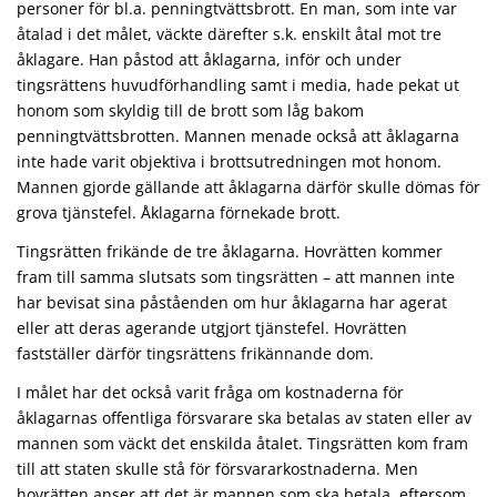
personer för bl.a. penningtvättsbrott. En man, som inte var
åtalad i det målet, väckte därefter s.k. enskilt åtal mot tre
åklagare. Han påstod att åklagarna, inför och under
tingsrättens huvudförhandling samt i media, hade pekat ut
honom som skyldig till de brott som låg bakom
penningtvättsbrotten. Mannen menade också att åklagarna
inte hade varit objektiva i brottsutredningen mot honom.
Mannen gjorde gällande att åklagarna därför skulle dömas för
grova tjänstefel. Åklagarna förnekade brott.
Tingsrätten frikände de tre åklagarna. Hovrätten kommer
fram till samma slutsats som tingsrätten – att mannen inte
har bevisat sina påståenden om hur åklagarna har agerat
eller att deras agerande utgjort tjänstefel. Hovrätten
fastställer därför tingsrättens frikännande dom.
I målet har det också varit fråga om kostnaderna för
åklagarnas offentliga försvarare ska betalas av staten eller av
mannen som väckt det enskilda åtalet. Tingsrätten kom fram
till att staten skulle stå för försvararkostnaderna. Men
hovrätten anser att det är mannen som ska betala, eftersom