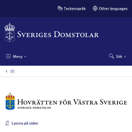
Teckenspråk
Other languages
Meny
Sök
01
Lyssna på sidan