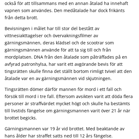
också för att tillsammans med en annan åtalad ha innehaft
vapnen som användes. Den medåtalade har dock frikänts
från detta brott.
Bevisningen i målet har till stor del bestått av
vittnesiakttagelser och övervakningsfilmer av
gärningsmännen, deras klädsel och de scootrar som
gärningsmännen använde för att ta sig till och från
mordplatsen. DNA från den åtalade som påträffades på en
avfyrad patronhylsa, har varit ett avgörande bevis för att
tingsrätten skulle finna det ställt bortom rimligt tvivel att den
åtalade var en av gärningsmännen vid skjutningen.
Tingsrätten dömer därför mannen för mord i ett fall och
försök till mord i tre fall. Eftersom avsikten varit att döda flera
personer är straffvärdet mycket högt och skulle ha bestämts
till livstids fängelse om gärningsmannen varit över 21 år när
brottet begicks.
Gärningsmannen var 19 år vid brottet. Med beaktande av
hans ålder har straffet satts ned till 12 års fängelse.