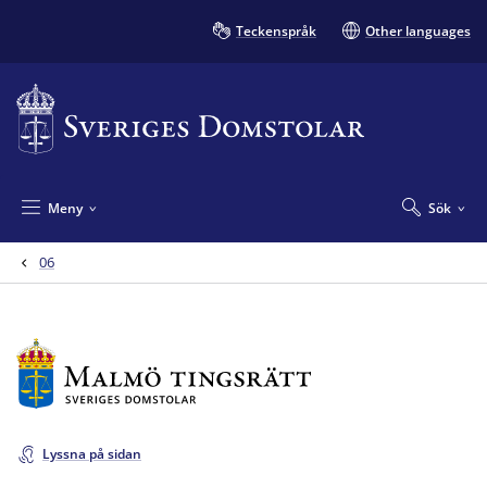
Teckenspråk
Other languages
Meny
Sök
06
Lyssna på sidan