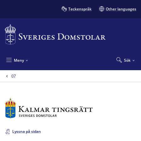
Teckenspråk
Other languages
Meny
Sök
07
Lyssna på sidan