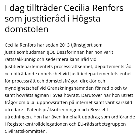
I dag tillträder Cecilia Renfors
som justitieråd i Högsta
domstolen
Cecilia Renfors har sedan 2013 tjänstgjort som
justitieombudsman (JO). Dessförinnan har hon varit
rättssakkunnig och sedermera kansliråd vid
Justitiedepartementets processrättsenhet, departementsråd
och biträdande enhetschef vid Justitiedepartementets enhet
för processrätt och domstolsfrågor, direktör och
myndighetschef vid Granskningsnämnden för radio och tv
samt hovrättslagman i Svea hovrätt. Därutöver har hon utrett
frågor om bl.a. upphovsrätten på internet samt varit särskild
utredare i Patentspråksutredningen och Bryssel I-
utredningen. Hon har även innehaft uppdrag som ordförande
i Registerkontrolldelegationen och EU-rådsarbetsgruppen
Civilrättskommittén.