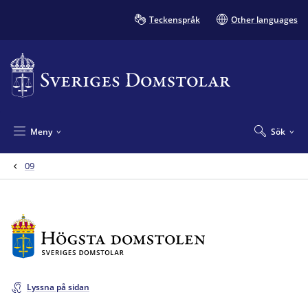
Teckenspråk
Other languages
Meny
Sök
09
Lyssna på sidan