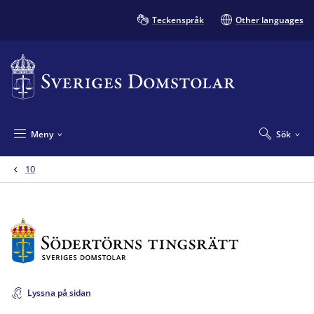
Teckenspråk
Other languages
Meny
Sök
10
Lyssna på sidan