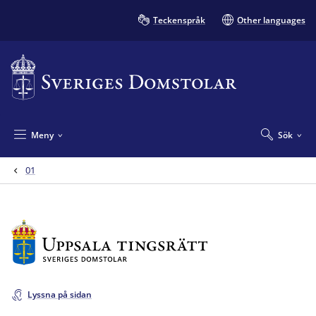
Teckenspråk
Other languages
Meny
Sök
01
Lyssna på sidan