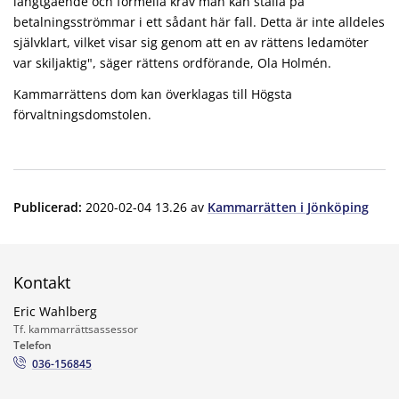
långtgående och formella krav man kan ställa på
betalningsströmmar i ett sådant här fall. Detta är inte alldeles
självklart, vilket visar sig genom att en av rättens ledamöter
var skiljaktig", säger rättens ordförande, Ola Holmén.
Kammarrättens dom kan överklagas till Högsta
förvaltningsdomstolen.
Publicerad
:
2020-02-04 13.26
av
Kammarrätten i Jönköping
Kontakt
Eric Wahlberg
Tf. kammarrättsassessor
Telefon
036-156845