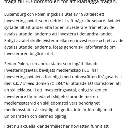
fråga till EU-domstolen för att klarlägga frågan.
Luxemburg och Polen ingick i slutet av 1980-talet ett
investeringsavtal, som trädde i kraft några år senare. Avtalet
syftade till att underlätta för en investerare från ett av de
avtalsslutande länderna att investera i det andra landet.
Enligt avtalet skulle tvister mellan en investerare och ett av de
avtalsslutande länderna, lösas genom skiljeförfarande om
investeraren begärde det.
Sedan Polen, och andra stater som ingått liknade
investeringsavtal, beviljats medlemskap i EU, har
investeringsavtalens förenligt med unionsrätten ifrågasatts. I
den s.k.
Achmea
-domen (C-284/16) uttalade EU-domstolen att
en skiljeklausul i ett investeringsavtal, enligt vilken en
investerare får inleda ett skiljeförfarande mot en
medlemsstat vid en skiljedomstol vars behörighet
medlemsstaten är skyldig att godta, inte är förenlig med
unionsrätten och därmed ogiltig.
I det nu aktuella klandermålet har hovrätten funnit att