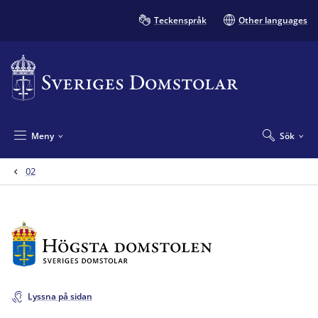
Teckenspråk
Other languages
Meny
Sök
02
Lyssna på sidan