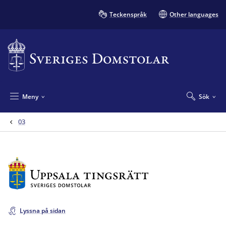
Teckenspråk
Other languages
Meny
Sök
03
Lyssna på sidan