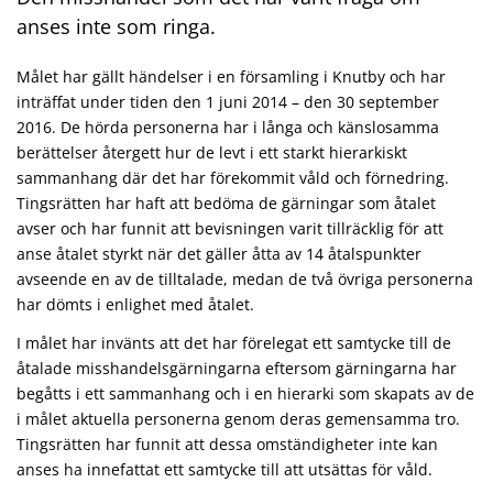
anses inte som ringa.
Målet har gällt händelser i en församling i Knutby och har
inträffat under tiden den 1 juni 2014 – den 30 september
2016. De hörda personerna har i långa och känslosamma
berättelser återgett hur de levt i ett starkt hierarkiskt
sammanhang där det har förekommit våld och förnedring.
Tingsrätten har haft att bedöma de gärningar som åtalet
avser och har funnit att bevisningen varit tillräcklig för att
anse åtalet styrkt när det gäller åtta av 14 åtalspunkter
avseende en av de tilltalade, medan de två övriga personerna
har dömts i enlighet med åtalet.
I målet har invänts att det har förelegat ett samtycke till de
åtalade misshandelsgärningarna eftersom gärningarna har
begåtts i ett sammanhang och i en hierarki som skapats av de
i målet aktuella personerna genom deras gemensamma tro.
Tingsrätten har funnit att dessa omständigheter inte kan
anses ha innefattat ett samtycke till att utsättas för våld.