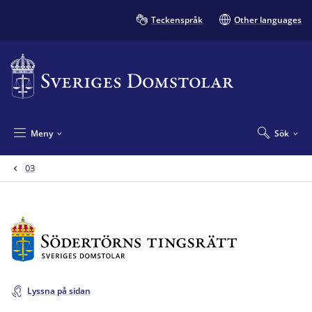
Teckenspråk
Other languages
Meny
Sök
03
Lyssna på sidan