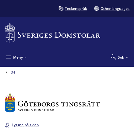
Teckenspråk
Other languages
Meny
Sök
04
Lyssna på sidan