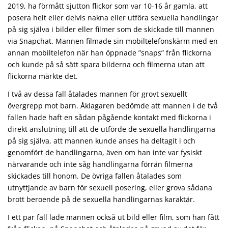
2019, ha förmått sjutton flickor som var 10-16 år gamla, att
posera helt eller delvis nakna eller utföra sexuella handlingar
på sig själva i bilder eller filmer som de skickade till mannen
via Snapchat. Mannen filmade sin mobiltelefonskärm med en
annan mobiltelefon när han öppnade ”snaps” från flickorna
och kunde på så sätt spara bilderna och filmerna utan att
flickorna märkte det.
I två av dessa fall åtalades mannen för grovt sexuellt
övergrepp mot barn. Åklagaren bedömde att mannen i de två
fallen hade haft en sådan pågående kontakt med flickorna i
direkt anslutning till att de utförde de sexuella handlingarna
på sig själva, att mannen kunde anses ha deltagit i och
genomfört de handlingarna, även om han inte var fysiskt
närvarande och inte såg handlingarna förrän filmerna
skickades till honom. De övriga fallen åtalades som
utnyttjande av barn för sexuell posering, eller grova sådana
brott beroende på de sexuella handlingarnas karaktär.
I ett par fall lade mannen också ut bild eller film, som han fått