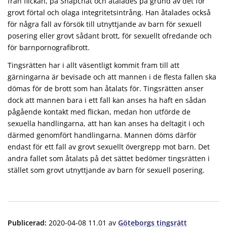
från flickan, på Snapchat och åtalades på grund av det för
grovt förtal och olaga integritetsintrång. Han åtalades också
för några fall av försök till utnyttjande av barn för sexuell
posering eller grovt sådant brott, för sexuellt ofredande och
för barnpornografibrott.
Tingsrätten har i allt väsentligt kommit fram till att
gärningarna är bevisade och att mannen i de flesta fallen ska
dömas för de brott som han åtalats för. Tingsrätten anser
dock att mannen bara i ett fall kan anses ha haft en sådan
pågående kontakt med flickan, medan hon utförde de
sexuella handlingarna, att han kan anses ha deltagit i och
därmed genomfört handlingarna. Mannen döms därför
endast för ett fall av grovt sexuellt övergrepp mot barn. Det
andra fallet som åtalats på det sättet bedömer tingsrätten i
stället som grovt utnyttjande av barn för sexuell posering.
Publicerad
:
2020-04-08 11.01
av
Göteborgs tingsrätt