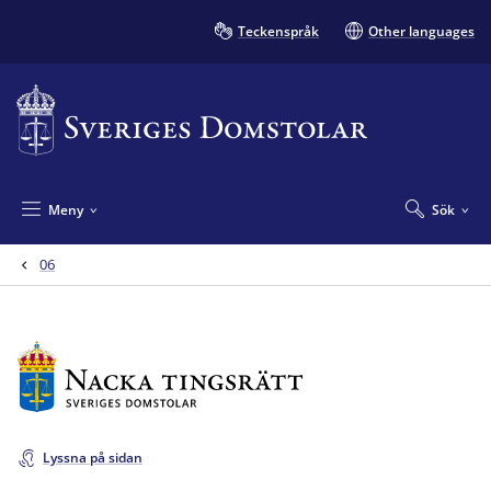
Teckenspråk
Other languages
Meny
Sök
06
Lyssna på sidan