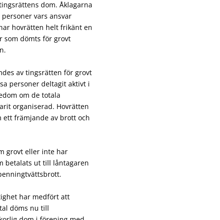
 tingsrättens dom. Åklagarna
l personer vars ansvar
har hovrätten helt frikänt en
r som dömts för grovt
n.
des av tingsrätten för grovt
a personer deltagit aktivt i
nnedom om de totala
arit organiserad. Hovrätten
 ett främjande av brott och
 grovt eller inte har
 betalats ut till låntagaren
penningtvättsbrott.
ighet har medfört att
tal döms nu till
lkorlig dom i förening med