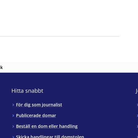
nk
Hitta snabbt
För dig som journalist
Publicerade domar
Beställ en dom eller handling
Skicka handlingar till domstolen