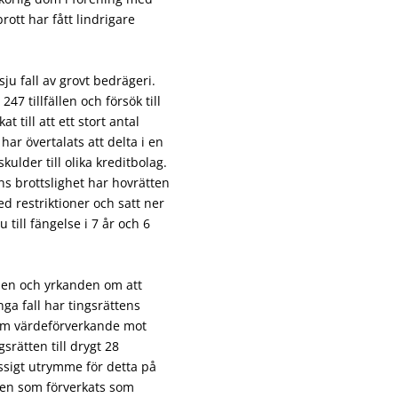
ott har fått lindrigare
u fall av grovt bedrägeri.
7 tillfällen och försök till
t till att ett stort antal
ar övertalats att delta i en
kulder till olika kreditbolag.
 brottslighet har hovrätten
ed restriktioner och satt ner
ill fängelse i 7 år och 6
nden och yrkanden om att
ga fall har tingsrättens
t om värdeförverkande mot
rätten till drygt 28
ssigt utrymme för detta på
en som förverkats som