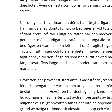
dagsböter. Även de flesta som döms för penningtvättsbr
straff.
När det gäller huvudmannen döms han för ytterligare sj
Han har därmed dömts för grova bedrägerier vid totalt 24
sådant brott i två fall. Enligt hovrätten har han medverka
personer, många tidigare ostraffade och i unga åldrar, h
bedrägeriverksamhet som lett till att de ådragits höga s
Trots omfattningen och förslagenheten i huvudmannens
tagit hänsyn till den långa tid som han suttit häktad m
fängelsestraffets längd med sex månader. Han döms nu t
månader.
Hovrätten har prövat ett stort antal skadeståndsyrka
förverka pengar eller värden som utbyte av brott. I mån
beslut fastställts. Hovrätten har dock ogillat yrkande
huvudmannen, som efter visst avdrag, bestämts av tings
miljoner kr. Enligt hovrätten fanns det inte beloppsmä
grund av övriga utdömda skadeståndsbelopp och värd