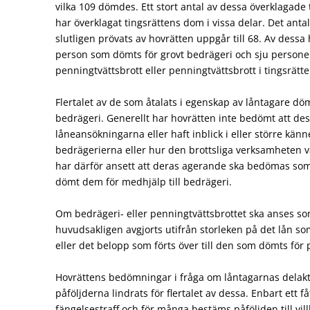
vilka 109 dömdes. Ett stort antal av dessa överklagade
har överklagat tingsrättens dom i vissa delar. Det anta
slutligen prövats av hovrätten uppgår till 68. Av dessa 
person som dömts för grovt bedrägeri och sju persone
penningtvättsbrott eller penningtvättsbrott i tingsrätte
Flertalet av de som åtalats i egenskap av låntagare döm
bedrägeri. Generellt har hovrätten inte bedömt att dess
låneansökningarna eller haft inblick i eller större kä
bedrägerierna eller hur den brottsliga verksamheten v
har därför ansett att deras agerande ska bedömas som
dömt dem för medhjälp till bedrägeri.
Om bedrägeri- eller penningtvättsbrottet ska anses som
huvudsakligen avgjorts utifrån storleken på det lån som
eller det belopp som förts över till den som dömts för 
Hovrättens bedömningar i fråga om låntagarnas delakt
påföljderna lindrats för flertalet av dessa. Enbart ett få
fängelsestraff och för många bestäms påföljden till vil