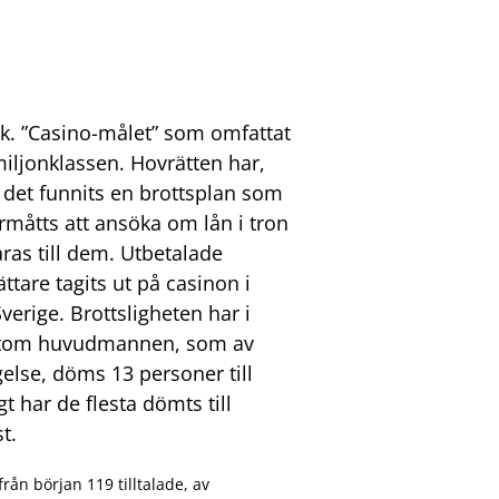
.k. ”Casino-målet” som omfattat
iljonklassen. Hovrätten har,
tt det funnits en brottsplan som
förmåtts att ansöka om lån i tron
ras till dem. Utbetalade
tare tagits ut på casinon i
erige. Brottsligheten har i
rutom huvudmannen, som av
else, döms 13 personer till
t har de flesta dömts till
t.
ån början 119 tilltalade, av