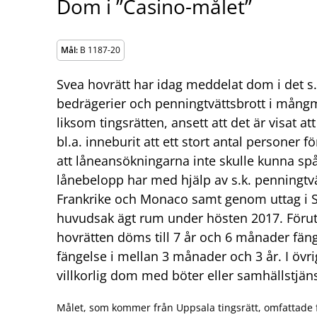
Dom i ”Casino-målet”
Mål:
B 1187-20
Svea hovrätt har idag meddelat dom i det s
bedrägerier och penningtvättsbrott i mångm
liksom tingsrätten, ansett att det är visat a
bl.a. inneburit att ett stort antal personer 
att låneansökningarna inte skulle kunna spå
lånebelopp har med hjälp av s.k. penningtvät
Frankrike och Monaco samt genom uttag i Sv
huvudsak ägt rum under hösten 2017. Fö
hovrätten döms till 7 år och 6 månader fäng
fängelse i mellan 3 månader och 3 år. I övrig
villkorlig dom med böter eller samhällstjäns
Målet, som kommer från Uppsala tingsrätt, omfattade fr