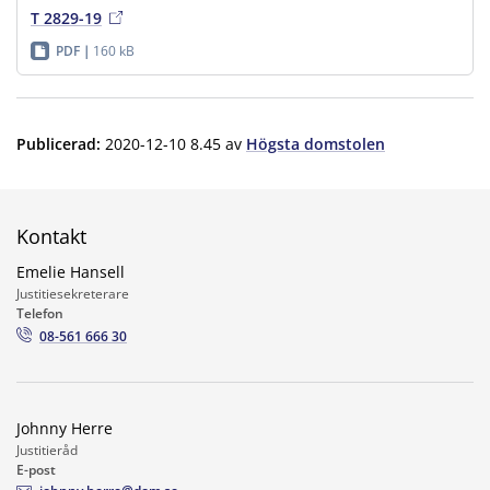
T 2829-19
PDF
160 kB
Publicerad
:
2020-12-10 8.45
av
Högsta domstolen
Kontakt
Emelie Hansell
Justitiesekreterare
Telefon
08-561 666 30
Johnny Herre
Justitieråd
E-post