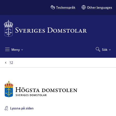
Teckenspråk
Other languages
Meny
Sök
12
Lyssna på sidan