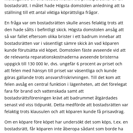
bostadsrätt. I målet hade Högsta domstolen anledning att ta
ställning till ett antal viktiga köprättsliga frågor.
En fråga var om bostadsrätten skulle anses felaktig trots att
den hade sålts i befintligt skick. Högsta domstolen ansåg att
så var fallet eftersom olika brister i ett badrum innebar att
bostadsrätten var i väsentligt sämre skick än vad köparen
kunde förutsätta vid köpet. Domstolen fäste avseende vid att
de relevanta reparationskostnaderna avseende bristerna
uppgick till 130 000 kr, dvs. ungefär 6 procent av priset och
att felen med hänsyn till priset var väsentliga och kunde
göras gällande trots ansvarsfriskrivningen. Till det kom att
felen avsåg en central funktion i lägenheten, att det förelegat
fara för brand och vattenskada samt att
bostadsrättsföreningen krävt att badrummet åtgärdades
senast vid viss tidpunkt. Detta medförde att bostadsrätten var
felaktig trots klausulen och att köparen kunde få prisavdrag.
Om en köpare före köpet har undersökt det som köps, t.ex. en
bostadsrätt, får köparen inte åberopa sådant som borde ha