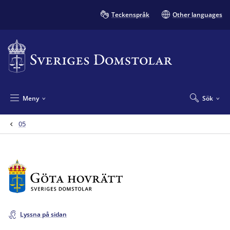
Teckenspråk
Other languages
Meny
Sök
05
Lyssna på sidan