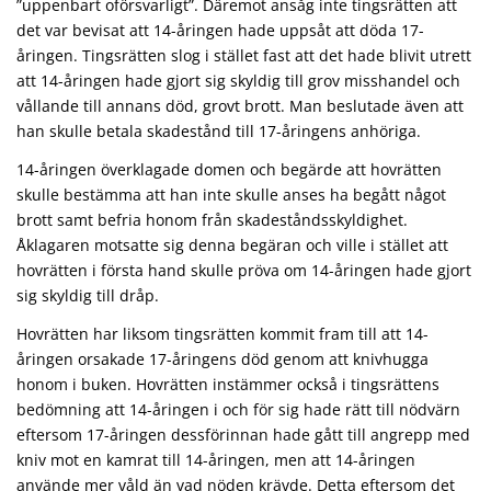
”uppenbart oförsvarligt”. Däremot ansåg inte tingsrätten att
det var bevisat att 14-åringen hade uppsåt att döda 17-
åringen. Tingsrätten slog i stället fast att det hade blivit utrett
att 14-åringen hade gjort sig skyldig till grov misshandel och
vållande till annans död, grovt brott. Man beslutade även att
han skulle betala skadestånd till 17-åringens anhöriga.
14-åringen överklagade domen och begärde att hovrätten
skulle bestämma att han inte skulle anses ha begått något
brott samt befria honom från skadeståndsskyldighet.
Åklagaren motsatte sig denna begäran och ville i stället att
hovrätten i första hand skulle pröva om 14-åringen hade gjort
sig skyldig till dråp.
Hovrätten har liksom tingsrätten kommit fram till att 14-
åringen orsakade 17-åringens död genom att knivhugga
honom i buken. Hovrätten instämmer också i tingsrättens
bedömning att 14-åringen i och för sig hade rätt till nödvärn
eftersom 17-åringen dessförinnan hade gått till angrepp med
kniv mot en kamrat till 14-åringen, men att 14-åringen
använde mer våld än vad nöden krävde. Detta eftersom det