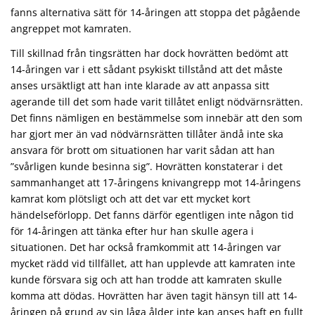
fanns alternativa sätt för 14-åringen att stoppa det pågående
angreppet mot kamraten.
Till skillnad från tingsrätten har dock hovrätten bedömt att
14-åringen var i ett sådant psykiskt tillstånd att det måste
anses ursäktligt att han inte klarade av att anpassa sitt
agerande till det som hade varit tillåtet enligt nödvärnsrätten.
Det finns nämligen en bestämmelse som innebär att den som
har gjort mer än vad nödvärnsrätten tillåter ändå inte ska
ansvara för brott om situationen har varit sådan att han
”svårligen kunde besinna sig”. Hovrätten konstaterar i det
sammanhanget att 17-åringens knivangrepp mot 14-åringens
kamrat kom plötsligt och att det var ett mycket kort
händelseförlopp. Det fanns därför egentligen inte någon tid
för 14-åringen att tänka efter hur han skulle agera i
situationen. Det har också framkommit att 14-åringen var
mycket rädd vid tillfället, att han upplevde att kamraten inte
kunde försvara sig och att han trodde att kamraten skulle
komma att dödas. Hovrätten har även tagit hänsyn till att 14-
åringen på grund av sin låga ålder inte kan anses haft en fullt