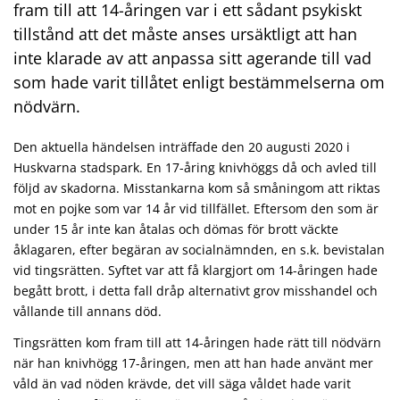
fram till att 14-åringen var i ett sådant psykiskt
tillstånd att det måste anses ursäktligt att han
inte klarade av att anpassa sitt agerande till vad
som hade varit tillåtet enligt bestämmelserna om
nödvärn.
Den aktuella händelsen inträffade den 20 augusti 2020 i
Huskvarna stadspark. En 17-åring knivhöggs då och avled till
följd av skadorna. Misstankarna kom så småningom att riktas
mot en pojke som var 14 år vid tillfället. Eftersom den som är
under 15 år inte kan åtalas och dömas för brott väckte
åklagaren, efter begäran av socialnämnden, en s.k. bevistalan
vid tingsrätten. Syftet var att få klargjort om 14-åringen hade
begått brott, i detta fall dråp alternativt grov misshandel och
vållande till annans död.
Tingsrätten kom fram till att 14-åringen hade rätt till nödvärn
när han knivhögg 17-åringen, men att han hade använt mer
våld än vad nöden krävde, det vill säga våldet hade varit