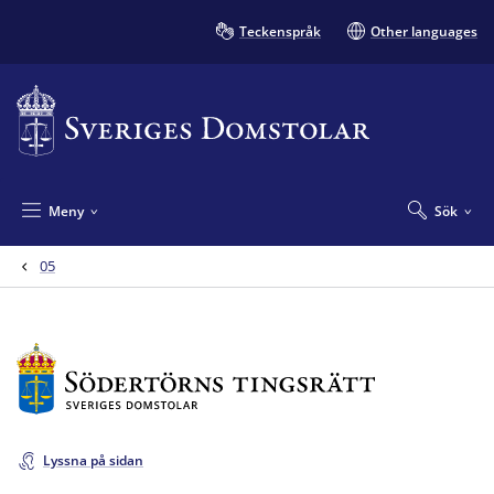
Teckenspråk
Other languages
Meny
Sök
05
Lyssna på sidan