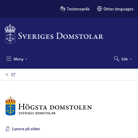
Teckenspråk
Other languages
Meny
Sök
07
Lyssna på sidan