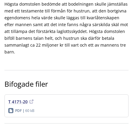
Högsta domstolen bedömde att bodelningen skulle jämställas
med ett testamente till förmån för hustrun, att den bortgivna
egendomens hela värde skulle läggas till kvarlåtenskapen
efter mannen samt att det inte fanns några särskilda skäl mot
att tillämpa det förstärkta laglottsskyddet. Högsta domstolen
biföll barnens talan helt, och hustrun ska därför betala
sammanlagt ca 22 miljoner kr till vart och ett av mannens tre
barn.
Bifogade filer
T 4171-20
PDF
60 kB