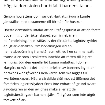
Högsta domstolen har bifallit barnens talan.
Genom hovrättens dom var det klart att gåvorna kunde
jämställas med testamente till förmån för hustrun.
Högsta domstolen uttalar att en utgångspunkt är att en första
bodelning under äktenskapet, som innebär en
hälftendelning, inte träffas av det förstärkta laglottsskyddet
enligt ärvdabalken. Om bodelningen vid en
helhetsbedömning framstår som ett led i en sammansatt
transaktion som i realiteten innebär att rätten till laglott
kringgås, bör den emellertid kunna omfattas. I domen
klargörs också att det – när storleken av barnens laglotter
beräknas – är gåvornas hela värde som ska läggas till
kvarlåtenskapen. Några särskilda skäl mot att tillämpa det
förstärkta laglottsskyddet finns inte enbart på grund av att
gåvotagaren är den avlidnes make eller att de
laglottsberättigade barnen själva fått gåvor som inte utgör
förskott på arv.