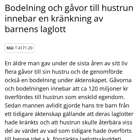
Bodelning och gåvor till hustrun
innebar en kränkning av
barnens laglott
Mål:
T 4171-20
En äldre man gav under de sista åren av sitt liv
flera gåvor till sin hustru och de genomförde
också en bodelning under äktenskapet. Gåvorna
och bodelningen innebar att ca 120 miljoner kr
överfördes till hustrun som enskild egendom.
Sedan mannen avlidit gjorde hans tre barn från
ett tidigare äktenskap gällande att deras laglotter
hade kränkts och att hustrun skulle återbära viss
del av värdet av vad som tidigare hade överförts
till henne (det s.k. förstärkta laglottsskyddet).