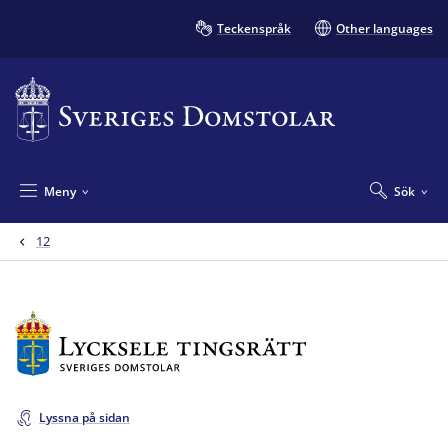
Teckenspråk
Other languages
Meny
Sök
12
Lyssna på sidan