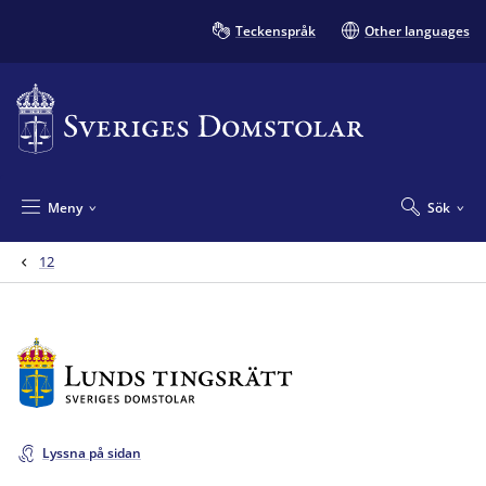
Teckenspråk
Other languages
Meny
Sök
12
Lyssna på sidan