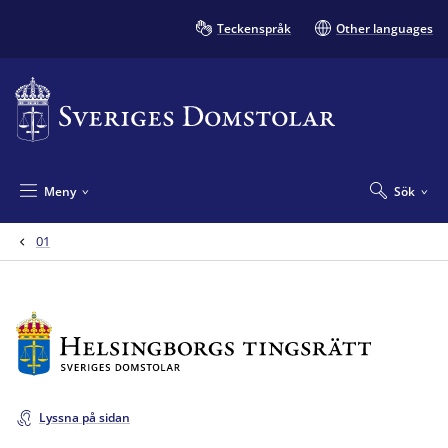
Teckenspråk
Other languages
Meny
Sök
01
Lyssna på sidan