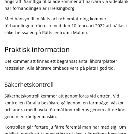
tingsrätt. Samtliga tilltalade kommer att närvara via videolänk
när förhandlingen är i Helsingborg.
Med hänsyn till målets art och omfattning kommer
förhandlingen från och med den 10 februari 2022 att hållas i
säkerhetssalen på Rättscentrum i Malmö.
Praktisk information
Det kommer att finnas ett begränsat antal åhörarplatser i
rättssalen. Alla åhörare ombeds vara på plats i god tid.
Säkerhetskontroll
Säkerhetskontroll kommer att genomföras vid entrén. Vid
kontrollen får alla besökare gå igenom en larmbåge. Väskor
och andra medhavda föremål kontrolleras genom att de körs
genom en röntgenmaskin.
Kontrollen går fortare ju färre föremål man har med sig. Om
möjligt undvik att ta med större väskor. När många besökare