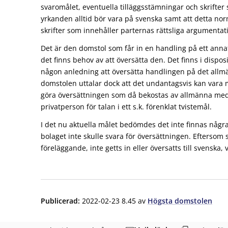
svaromålet, eventuella tilläggsstämningar och skrifter 
yrkanden alltid bör vara på svenska samt att detta norm
skrifter som innehåller parternas rättsliga argumentat
Det är den domstol som får in en handling på ett an
det finns behov av att översätta den. Det finns i disposi
någon anledning att översätta handlingen på det all
domstolen uttalar dock att det undantagsvis kan vara m
göra översättningen som då bekostas av allmänna med
privatperson för talan i ett s.k. förenklat tvistemål.
I det nu aktuella målet bedömdes det inte finnas några
bolaget inte skulle svara för översättningen. Eftersom
föreläggande, inte getts in eller översatts till svenska, v
Publicerad
:
2022-02-23 8.45
av
Högsta domstolen