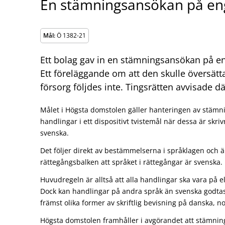
En stämningsansökan på eng
Mål:
Ö 1382-21
Ett bolag gav in en stämningsansökan på enge
Ett föreläggande om att den skulle översätt
försorg följdes inte. Tingsrätten avvisade d
Målet i Högsta domstolen gäller hanteringen av stäm
handlingar i ett dispositivt tvistemål när dessa är skr
svenska.
Det följer direkt av bestämmelserna i språklagen och ä
rättegångsbalken att språket i rättegångar är svenska.
Huvudregeln är alltså att alla handlingar ska vara på ell
Dock kan handlingar på andra språk än svenska godtas i 
främst olika former av skriftlig bevisning på danska, n
Högsta domstolen framhåller i avgörandet att stämning