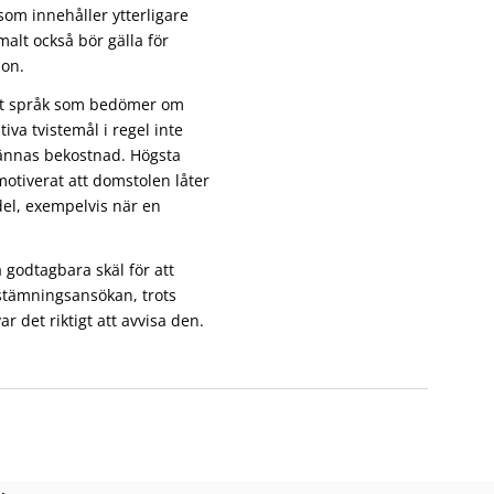
som innehåller ytterligare
alt också bör gälla för
ion.
nat språk som bedömer om
tiva tvistemål i regel inte
männas bekostnad. Högsta
otiverat att domstolen låter
el, exempelvis när en
 godtagbara skäl för att
 stämningsansökan, trots
ar det riktigt att avvisa den.