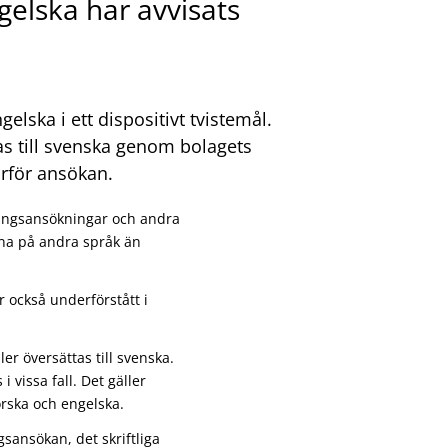
elska har avvisats
lska i ett dispositivt tvistemål.
as till svenska genom bolagets
ärför ansökan.
ningsansökningar och andra
ivna på andra språk än
r också underförstått i
er översättas till svenska.
vissa fall. Det gäller
orska och engelska.
sansökan, det skriftliga