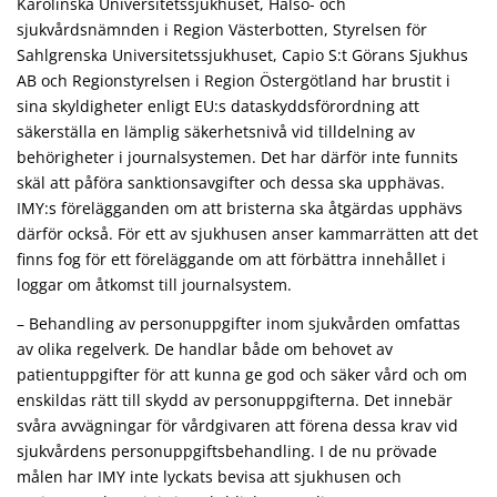
Karolinska Universitetssjukhuset, Hälso- och
sjukvårdsnämnden i Region Västerbotten, Styrelsen för
Sahlgrenska Universitetssjukhuset, Capio S:t Görans Sjukhus
AB och Regionstyrelsen i Region Östergötland har brustit i
sina skyldigheter enligt EU:s dataskyddsförordning att
säkerställa en lämplig säkerhetsnivå vid tilldelning av
behörigheter i journalsystemen. Det har därför inte funnits
skäl att påföra sanktionsavgifter och dessa ska upphävas.
IMY:s förelägganden om att bristerna ska åtgärdas upphävs
därför också. För ett av sjukhusen anser kammarrätten att det
finns fog för ett föreläggande om att förbättra innehållet i
loggar om åtkomst till journalsystem.
– Behandling av personuppgifter inom sjukvården omfattas
av olika regelverk. De handlar både om behovet av
patientuppgifter för att kunna ge god och säker vård och om
enskildas rätt till skydd av personuppgifterna. Det innebär
svåra avvägningar för vårdgivaren att förena dessa krav vid
sjukvårdens personuppgiftsbehandling. I de nu prövade
målen har IMY inte lyckats bevisa att sjukhusen och