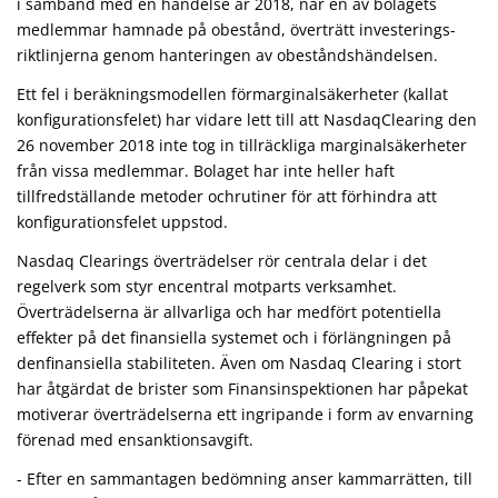
i samband med en händelse år 2018, när en av bolagets
medlemmar hamnade på obestånd, överträtt investerings­
riktlinjerna genom hanteringen av obestånds­händelsen.
Ett fel i beräkningsmodellen förmarginalsäkerheter (kallat
konfigurations­felet) har vidare lett till att NasdaqClearing den
26 november 2018 inte tog in tillräckliga marginalsäkerheter
från vissa medlemmar. Bolaget har inte heller haft
tillfredställande metoder ochrutiner för att förhindra att
konfigurationsfelet uppstod.
Nasdaq Clearings överträdelser rör centrala delar i det
regelverk som styr encentral motparts verksamhet.
Överträdelserna är allvarliga och har medfört potentiella
effekter på det finansiella systemet och i förlängningen på
denfinansiella stabiliteten. Även om Nasdaq Clearing i stort
har åtgärdat de brister som Finansinspektionen har påpekat
motiverar överträdelserna ett ingripande i form av envarning
förenad med ensanktionsavgift.
- Efter en sammantagen bedömning anser kammarrätten, till