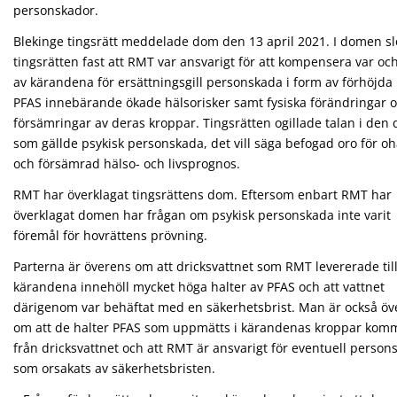
personskador.
Blekinge tingsrätt meddelade dom den 13 april 2021. I domen s
tingsrätten fast att RMT var ansvarigt för att kompensera var oc
av kärandena för ersättningsgill personskada i form av förhöjda 
PFAS innebärande ökade hälsorisker samt fysiska förändringar 
försämringar av deras kroppar. Tingsrätten ogillade talan i den 
som gällde psykisk personskada, det vill säga befogad oro för oh
och försämrad hälso- och livsprognos.
RMT har överklagat tingsrättens dom. Eftersom enbart RMT har
överklagat domen har frågan om psykisk personskada inte varit
föremål för hovrättens prövning.
Parterna är överens om att dricksvattnet som RMT levererade til
kärandena innehöll mycket höga halter av PFAS och att vattnet
därigenom var behäftat med en säkerhetsbrist. Man är också öv
om att de halter PFAS som uppmätts i kärandenas kroppar kom
från dricksvattnet och att RMT är ansvarigt för eventuell person
som orsakats av säkerhetsbristen.