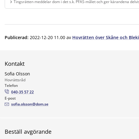
Tingsrätten meddelar dom i det s.k. PFAS-målet och ger kärandena delvis
Finns under:
Nyheter, 2021, 04, Tingsrätten meddelar dom i det s.k. PFAS-m
Publicerad
:
2022-12-20 11.00
av
Hovrätten över Skåne och Blek
Kontakt
Sofia Olsson
Hovrättsråd
Telefon
040-35 57 22
E-post
sofia.olsson@dom.se
Beställ avgörande