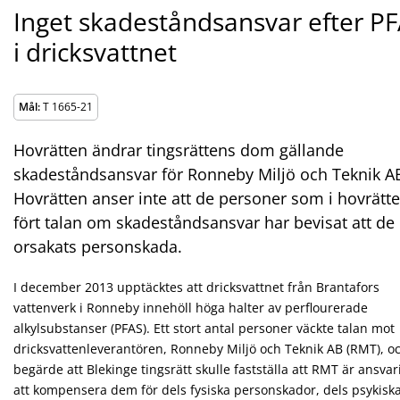
Inget skadeståndsansvar efter P
i dricksvattnet
Mål:
T 1665-21
Hovrätten ändrar tingsrättens dom gällande
skadeståndsansvar för Ronneby Miljö och Teknik A
Hovrätten anser inte att de personer som i hovrätt
fört talan om skadeståndsansvar har bevisat att de
orsakats personskada.
I december 2013 upptäcktes att dricksvattnet från Brantafors
vattenverk i Ronneby innehöll höga halter av perflourerade
alkylsubstanser (PFAS). Ett stort antal personer väckte talan mot
dricksvattenleverantören, Ronneby Miljö och Teknik AB (RMT), o
begärde att Blekinge tingsrätt skulle fastställa att RMT är ansvari
att kompensera dem för dels fysiska personskador, dels psykisk