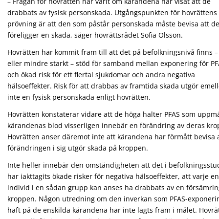
– Frågan för hovrätten har varit om kärandena har visat att de
drabbats av fysisk personskada. Utgångspunkten för hovrättens
prövning är att den som påstår personskada måste bevisa att de
föreligger en skada, säger hovrättsrådet Sofia Olsson.
Hovrätten har kommit fram till att det på befolkningsnivå finns 
eller mindre starkt – stöd för samband mellan exponering för P
och ökad risk för ett flertal sjukdomar och andra negativa
hälsoeffekter. Risk för att drabbas av framtida skada utgör emell
inte en fysisk personskada enligt hovrätten.
Hovrätten konstaterar vidare att de höga halter PFAS som uppmä
kärandenas blod visserligen innebär en förändring av deras kro
Hovrätten anser däremot inte att kärandena har förmått bevisa 
förändringen i sig utgör skada på kroppen.
Inte heller innebär den omständigheten att det i befolkningsstu
har iakttagits ökade risker för negativa hälsoeffekter, att varje en
individ i en sådan grupp kan anses ha drabbats av en försämrin
kroppen. Någon utredning om den inverkan som PFAS-exponeri
haft på de enskilda kärandena har inte lagts fram i målet. Hovrä