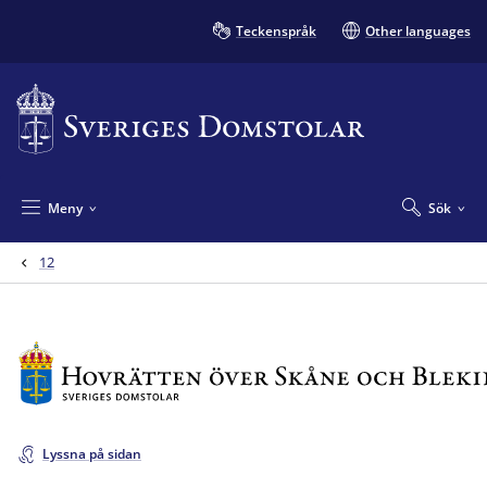
Teckenspråk
Other languages
Meny
Sök
12
Lyssna på sidan