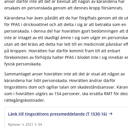
anser därför inte att det är bevisat att någon av kärandena har
orsakats en personskada genom att dennes kropp försämrats.
Kärandena har även påstått att de har förgiftats genom att de ut
för PFAS i dricksvattnet och att detta i sig är att betrakta som en
personskada. I denna del har hovrätten gjort bedömningen att 
inte är intaget av ett skadligt ämne i sig som utgör en personska
utan att det krävs att detta har lett till en medicinskt påvisbar ef
på kroppen. Hovrätten har därför kommit fram till att enbart
förekomsten av förhöjda halter PFAS i blodet inte i sig innebär e
fysisk personskada.
Sammantaget anser hovrätten inte att det är visat att någon av
kärandena har lidit personskada. Hovrätten ändrar därför
tingsrättens dom och ogillar talan om skadeståndsansvar. Kära
som i hovrätten utgörs av 154 personer, ska ersätta RMT för des
rättegångskostnader.
Länk till tingsrättens pressmeddelande (T 1530-16)
Nyheter
2021
04