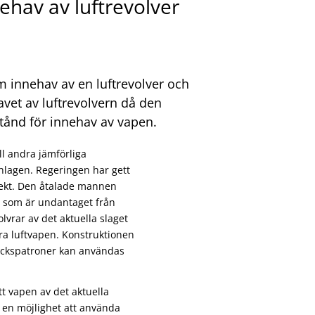
nehav av luftrevolver
 innehav av en luftrevolver och
avet av luftrevolvern då den
stånd för innehav av vapen.
ll andra jämförliga
enlagen. Regeringen har gett
fekt. Den åtalade mannen
en som är undantaget från
olvrar av det aktuella slaget
öra luftvapen. Konstruktionen
tickspatroner kan användas
tt vapen av det aktuella
ns en möjlighet att använda