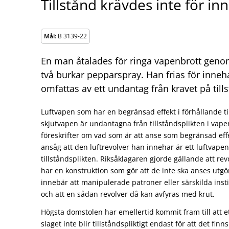
Tillstånd krävdes inte för in
Mål:
B 3139-22
En man åtalades för ringa vapenbrott genom
två burkar pepparspray. Han frias för inneh
omfattas av ett undantag från kravet på till
Luftvapen som har en begränsad effekt i förhållande ti
skjutvapen är undantagna från tillståndsplikten i vap
föreskrifter om vad som är att anse som begränsad ef
ansåg att den luftrevolver han innehar är ett luftvap
tillståndsplikten. Riksåklagaren gjorde gällande att rev
har en konstruktion som gör att de inte ska anses utg
innebär att manipulerade patroner eller särskilda ins
och att en sådan revolver då kan avfyras med krut.
Högsta domstolen har emellertid kommit fram till att e
slaget inte blir tillståndspliktigt endast för att det fin