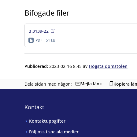
Bifogade filer
B 3139-22
PDF
51 kB
Publicerad
:
2023-02-16 8.45
av
Högsta domstolen
Mejla länk
Dela sidan med någon:
Kopiera lä
Kontakt
Kontaktuppgifter
Följ oss i sociala medier