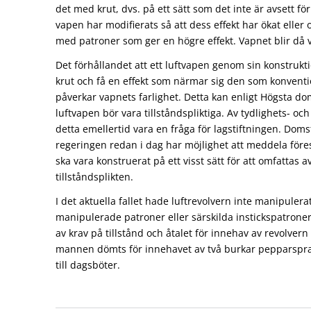
det med krut, dvs. på ett sätt som det inte är avsett fö
vapen har modifierats så att dess effekt har ökat eller 
med patroner som ger en högre effekt. Vapnet blir då va
Det förhållandet att ett luftvapen genom sin konstruk
krut och få en effekt som närmar sig den som konvent
påverkar vapnets farlighet. Detta kan enligt Högsta do
luftvapen bör vara tillståndspliktiga. Av tydlighets- oc
detta emellertid vara en fråga för lagstiftningen. Doms
regeringen redan i dag har möjlighet att meddela föres
ska vara konstruerat på ett visst sätt för att omfattas 
tillståndsplikten.
I det aktuella fallet hade luftrevolvern inte manipulera
manipulerade patroner eller särskilda instickspatroner
av krav på tillstånd och åtalet för innehav av revolvern
mannen dömts för innehavet av två burkar pepparspra
till dagsböter.