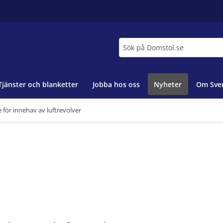
Sök
Tjänster och blanketter
Jobba hos oss
Nyheter
Om Sver
e för innehav av luftrevolver