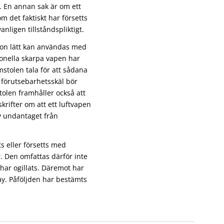
r. En annan sak är om ett
om det faktiskt har försetts
nligen tillståndspliktigt.
tion lätt kan användas med
ionella skarpa vapen har
mstolen tala för att sådana
h förutsebarhetsskäl bör
tolen framhåller också att
krifter om att ett luftvapen
av undantaget från
ts eller försetts med
. Den omfattas därför inte
 har ogillats. Däremot har
y. Påföljden har bestämts