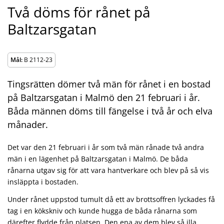
Två döms för rånet på
Baltzarsgatan
Mål:
B 2112-23
Tingsrätten dömer två män för rånet i en bostad
på Baltzarsgatan i Malmö den 21 februari i år.
Båda männen döms till fängelse i två år och elva
månader.
Det var den 21 februari i år som två män rånade två andra
män i en lägenhet på Baltzarsgatan i Malmö. De båda
rånarna utgav sig för att vara hantverkare och blev på så vis
insläppta i bostaden.
Under rånet uppstod tumult då ett av brottsoffren lyckades få
tag i en kökskniv och kunde hugga de båda rånarna som
därefter flydde från platsen. Den ena av dem blev så illa