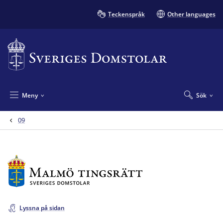
Teckenspråk
Other languages
Meny
Sök
09
Lyssna på sidan