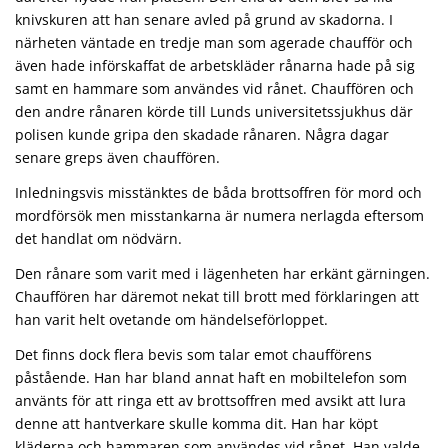
knivskuren att han senare avled på grund av skadorna. I
närheten väntade en tredje man som agerade chaufför och
även hade införskaffat de arbetskläder rånarna hade på sig
samt en hammare som användes vid rånet. Chauffören och
den andre rånaren körde till Lunds universitetssjukhus där
polisen kunde gripa den skadade rånaren. Några dagar
senare greps även chauffören.
Inledningsvis misstänktes de båda brottsoffren för mord och
mordförsök men misstankarna är numera nerlagda eftersom
det handlat om nödvärn.
Den rånare som varit med i lägenheten har erkänt gärningen.
Chauffören har däremot nekat till brott med förklaringen att
han varit helt ovetande om händelseförloppet.
Det finns dock flera bevis som talar emot chaufförens
påstående. Han har bland annat haft en mobiltelefon som
använts för att ringa ett av brottsoffren med avsikt att lura
denne att hantverkare skulle komma dit. Han har köpt
kläderna och hammaren som användes vid rånet. Han valde