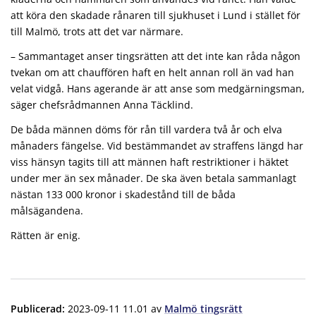
att köra den skadade rånaren till sjukhuset i Lund i stället för
till Malmö, trots att det var närmare.
– Sammantaget anser tingsrätten att det inte kan råda någon
tvekan om att chauffören haft en helt annan roll än vad han
velat vidgå. Hans agerande är att anse som medgärningsman,
säger chefsrådmannen Anna Täcklind.
De båda männen döms för rån till vardera två år och elva
månaders fängelse. Vid bestämmandet av straffens längd har
viss hänsyn tagits till att männen haft restriktioner i häktet
under mer än sex månader. De ska även betala sammanlagt
nästan 133 000 kronor i skadestånd till de båda
målsägandena.
Rätten är enig.
Publicerad
:
2023-09-11 11.01
av
Malmö tingsrätt