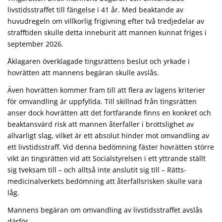
livstidsstraf­fet till fängelse i 41 år. Med beaktande av
huvudregeln om villkor­lig frigivning efter två tredjedelar av
strafftiden skulle detta inne­burit att mannen kunnat friges i
september 2026.
Åklagaren överklagade tingsrättens beslut och yrkade i
hovrätten att mannens begäran skulle avslås.
Även hovrätten kommer fram till att flera av lagens kriterier
för omvandling är uppfyllda. Till skillnad från tingsrätten
anser dock hovrät­ten att det fortfarande finns en konkret och
beaktansvärd risk att mannen återfaller i brottslighet av
allvarligt slag, vilket är ett abso­lut hinder mot om­vandling av
ett livstidsstraff. Vid denna bedömning fäster hov­rätten större
vikt än tingsrätten vid att Social­styrelsen i ett yttrande ställt
sig tveksam till – och alltså inte anslutit sig till – Rätts­
medicinal­verkets be­dömning att återfallsris­ken skulle vara
låg.
Mannens begäran om omvandling av livstidsstraffet avslås
därför.