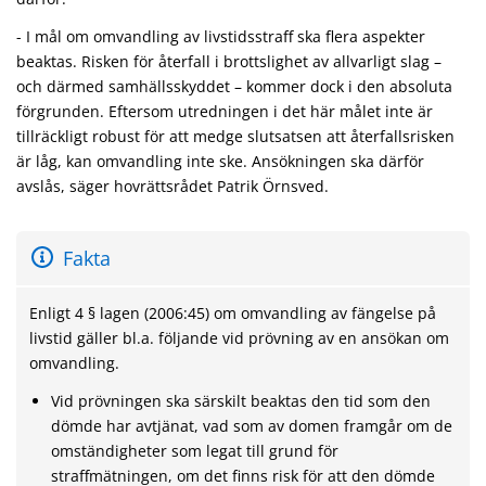
- I mål om omvandling av livstidsstraff ska flera aspekter
beaktas. Risken för återfall i brottslighet av allvarligt slag –
och därmed samhällsskyddet – kommer dock i den absoluta
förgrunden. Efter­som utredningen i det här målet inte är
tillräckligt robust för att medge slutsatsen att återfallsrisken
är låg, kan omvand­ling inte ske. Ansökningen ska därför
avslås, säger hov­rättsrådet Patrik Örnsved.
Fakta
Enligt 4 § lagen (2006:45) om omvandling av fängelse på
livstid gäller bl.a. följande vid prövning av en ansökan om
omvandling.
Vid prövningen ska särskilt beaktas den tid som den
dömde har avtjänat, vad som av domen framgår om de
omständig­heter som legat till grund för
straffmätningen, om det finns risk för att den dömde