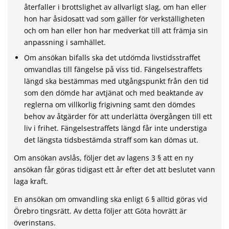
återfaller i brottslighet av allvarligt slag, om han eller
hon har åsidosatt vad som gäller för verk­ställigheten
och om han eller hon har medverkat till att främ­ja sin
anpassning i samhället.
Om ansökan bifalls ska det utdömda livstidsstraffet
omvand­las till fängelse på viss tid. Fängelsestraffets
längd ska be­stämmas med utgångspunkt från den tid
som den dömde har avtjänat och med beaktande av
reg­lerna om villkorlig frigiv­ning samt den dömdes
behov av åtgärder för att underlätta övergången till ett
liv i frihet. Fängelsestraffets längd får inte understiga
det längsta tidsbestämda straff som kan dömas ut.
Om ansökan avslås, följer det av lagens 3 § att en ny
ansökan får göras tidigast ett år efter det att beslutet vann
laga kraft.
En ansökan om omvandling ska enligt 6 § alltid göras vid
Örebro tingsrätt. Av detta följer att Göta hovrätt är
överinstans.