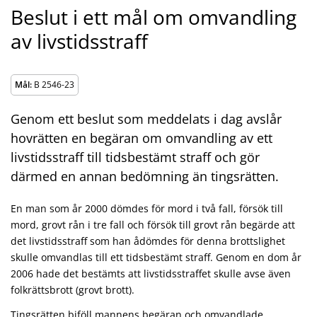
Beslut i ett mål om omvandling
av livstidsstraff
Mål:
B 2546-23
Genom ett beslut som meddelats i dag avslår
hovrätten en begäran om omvandling av ett
livstidsstraff till tidsbestämt straff och gör
därmed en annan bedömning än tingsrätten.
En man som år 2000 dömdes för mord i två fall, försök till
mord, grovt rån i tre fall och försök till grovt rån begärde att
det livstids­straff som han ådöm­des för denna brottslighet
skulle omvandlas till ett tidsbestämt straff. Genom en dom år
2006 hade det be­stämts att livstidsstraffet skulle avse även
folkrättsbrott (grovt brott).
Tingsrätten biföll mannens begäran och omvandlade