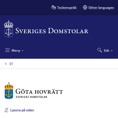
Teckenspråk
Other languages
Meny
Sök
01
Lyssna på sidan