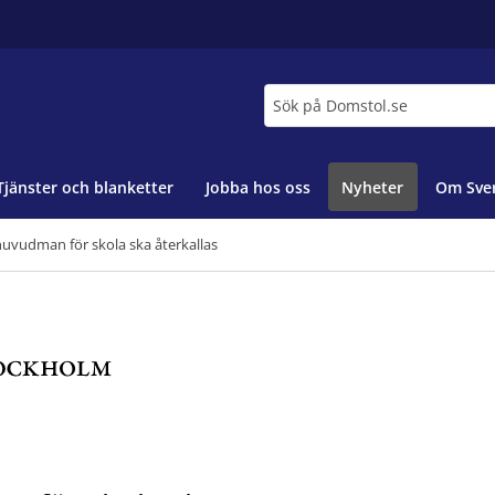
Sök
Tjänster och blanketter
Jobba hos oss
Nyheter
Om Sver
vudman för skola ska återkallas