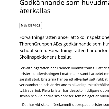
Godkännande som huvudman
återkallas
Mål:
13870-23
Förvaltningsrätten anser att Skolinspektionen
ThorenGruppen AB:s godkännande som huv
School Solna. Förvaltningsrätten har därför
Skolinspektionens beslut.
Förvaltningsrätten har i domen kommit fram till att det
brister i undervisningen i matematik samt i arbetet m
särskilt stöd. Bristerna har på ett allvarligt sätt rubba
verksamheten och är det andra allvarliga missförhålla
tvåårsperiod. Flera brister har dessutom tidigare up
skolan och vid andra skolenheter som bolaget är huvu
– Det har vid skolan förekommit upprepade brister so