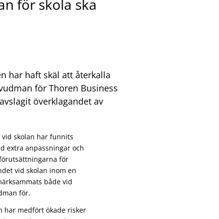
 för skola ska
 har haft skäl att återkalla
udman för Thoren Business
 avslagit överklagandet av
 vid skolan har funnits
ed extra anpassningar och
t förutsättningarna för
ndet vid skolan inom en
pmärksammats både vid
dman för.
m har medfört ökade risker