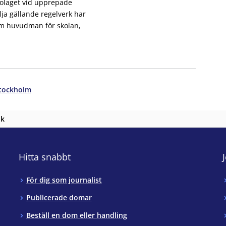
bolaget vid upprepade
följa gällande regelverk har
som huvudman för skolan,
Stockholm
nk
Hitta snabbt
För dig som journalist
Publicerade domar
Beställ en dom eller handling