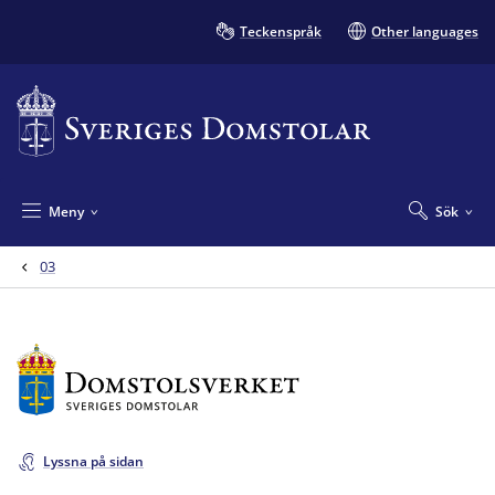
Teckenspråk
Other languages
Meny
Sök
03
Lyssna på sidan