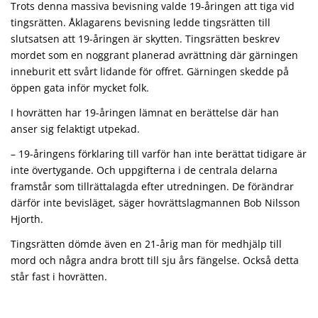
Trots denna massiva bevisning valde 19-åringen att tiga vid
tingsrätten. Åklagarens bevisning ledde tingsrätten till
slutsatsen att 19-åringen är skytten. Tingsrätten beskrev
mordet som en noggrant planerad avrättning där gärningen
inneburit ett svårt lidande för offret. Gärningen skedde på
öppen gata inför mycket folk.
I hovrätten har 19-åringen lämnat en berättelse där han
anser sig felaktigt utpekad.
– 19-åringens förklaring till varför han inte berättat tidigare är
inte övertygande. Och uppgifterna i de centrala delarna
framstår som tillrättalagda efter utredningen. De förändrar
därför inte bevisläget, säger hovrättslagmannen Bob Nilsson
Hjorth.
Tingsrätten dömde även en 21-årig man för medhjälp till
mord och några andra brott till sju års fängelse. Också detta
står fast i hovrätten.