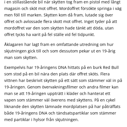
i en stillastående bil när skytten tog fram en pistol med långt
magasin och sköt mot offret. Mordoffret försökte springa i väg
men föll till marken. Skytten kom då fram, lutade sig över
offret och avlossade flera skott mot offret. Inget tyder på att
mordoffret var den som skytten hade tänkt att döda, utan
offret tycks ha varit på fel ställe vid fel tidpunkt.
Åklagaren har lagt fram en omfattande utredning om hur
skjutningen gick till och som dessutom pekar ut en 19-årig
man som skytten.
Exempelvis har 19-åringens DNA hittats på en burk Red Bull
som stod på en bil nära den plats där offret sköts. Flera
vittnen har beskrivit skytten på ett sätt som stämmer väl in på
19-åringen. Genom övervakningsfilmer och andra filmer kan
man se att 19-åringen uppträtt i kläder och hanterat ett
vapen som stämmer väl överens med skyttens. På en cykel
liknande den skytten lämnade mordplatsen på har påträffats
både 19-åringens DNA och tändsatspartiklar som stämmer
med partiklar i hylsor från skjutningen.