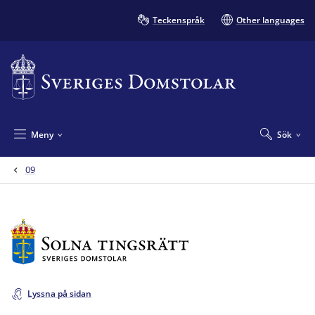
Teckenspråk
Other languages
Meny
Sök
09
Lyssna på sidan