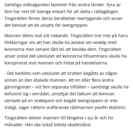
Samtliga målsäganden kommer från andra länder. Fyra av
fem har rest till Sverige enbart för att delta i rättegången.
Tingsrätten finner deras berättelser övertygande och anser
det bevisat att de utsatts för övergreppen.
Mannen döms mot sitt nekande. Tingsrätten tror inte på hans
förklaringar om att han skulle ha avtalat om sexköp med
kvinnorna men senare låtit bli att besöka dem. Tingsrätten
anser också det uteslutet att kvinnorna tillsammans skulle ha
konspirerat mot mannen och hittat på händelserna.
- Det bedöms som uteslutet att brotten begåtts av någon
annan än den åtalade mannen. Att en eller flera andra
gärningsmän – vid fem separata tillfällen – samtidigt skulle ha
befunnit sig i området, utnyttjat det faktum att kvinnan
väntade på en sexköpare och begått övergreppen är inte
troligt, säger rättens ordförande rådmannen Josefin Mallmin.
Tingsrätten dömer mannen till fängelse i sju år och tio
månader. Han ska också betala skadestånd.