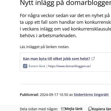
Nytt inlägg på domarblogge
För några veckor sedan var det en nyhet på
ta upp ett fall som handlar om konkurrens
i veckans inlägg om vad konkurrensklausuler
behövs i arbetsmarknaden.
Läs inlägget på länken nedan.
Kan man byta till vilket jobb som helst?
, extern län
Extern länk
https://www.domarbloggen.se/
Publicerad
:
2024-09-17 10.50
av
Södertörns tingsrätt
Mejla länk
Dela sidan med någon:
Kopiera lä