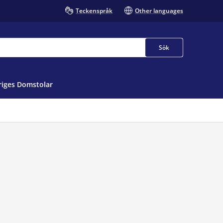
Teckenspråk
Other languages
Sök
iges Domstolar