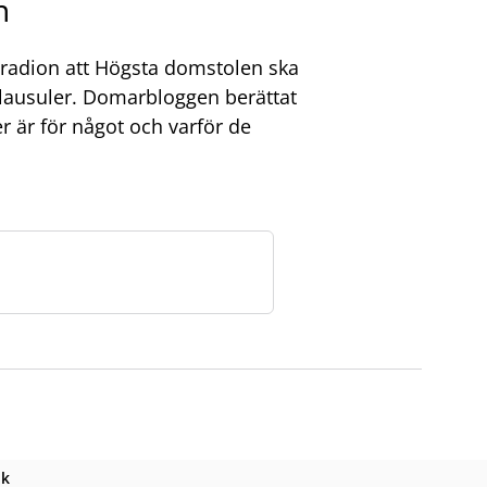
n
 radion att Högsta domstolen ska
klausuler. Domarbloggen berättat
 är för något och varför de
k
, öppnas i ny flik
nk