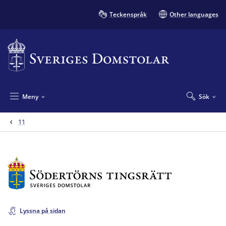
Teckenspråk
Other languages
Meny
Sök
11
Lyssna på sidan