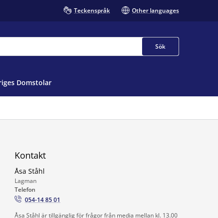
Teckenspråk
Other languages
Sök
iges Domstolar
Kontakt
Åsa Ståhl
Lagman
Telefon
054-14 85 01
Åsa Ståhl är tillgänglig för frågor från media mellan kl. 13.00