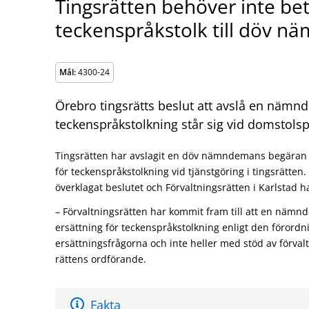
Tingsrätten behöver inte bet
teckenspråkstolk till döv 
Mål:
4300-24
Örebro tingsrätts beslut att avslå en näm
teckenspråkstolkning står sig vid domstols
Tingsrätten har avslagit en döv nämndemans begäran 
för teckenspråkstolkning vid tjänstgöring i tingsrät
överklagat beslutet och Förvaltningsrätten i Karlstad h
– Förvaltningsrätten har kommit fram till att en nämnde
ersättning för teckenspråkstolkning enligt den förordn
ersättningsfrågorna och inte heller med stöd av förval
rättens ordförande.
Fakta