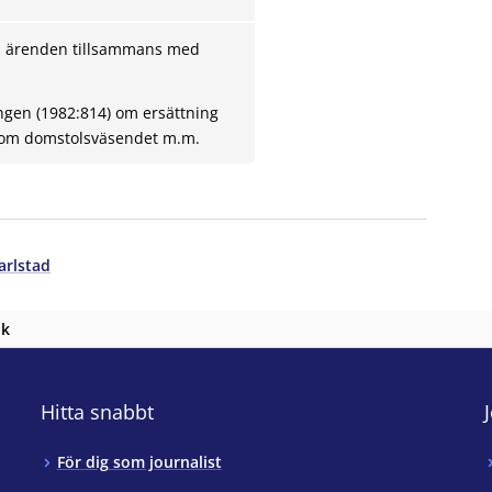
ch ärenden tillsammans med
ingen (1982:814) om ersättning
inom domstolsväsendet m.m.
arlstad
nk
Hitta snabbt
För dig som journalist