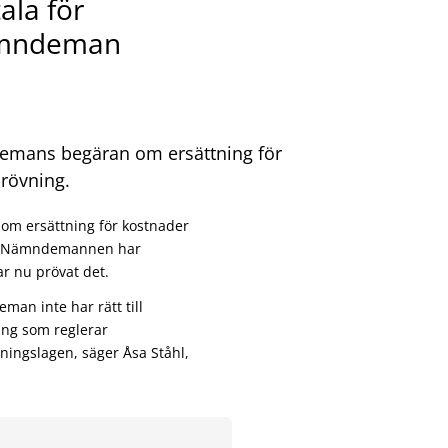
ala för
nämndeman
ndemans begäran om ersättning för
prövning.
om ersättning för kostnader
ten. Nämndemannen har
ar nu prövat det.
man inte har rätt till
ing som reglerar
tningslagen, säger Åsa Ståhl,