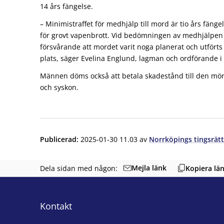
14 års fängelse.
– Minimistraffet för medhjälp till mord är tio års fä
för grovt vapenbrott. Vid bedömningen av medhjälpen 
försvårande att mordet varit noga planerat och utfört
plats, säger Evelina Englund, lagman och ordförande i
Männen döms också att betala skadestånd till den mör
och syskon.
Publicerad
:
2025-01-30 11.03
av
Norrköpings tingsrätt
Mejla länk
Dela sidan med någon:
Kopiera lä
Kontakt