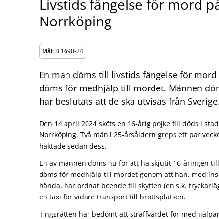
Livstids fängelse för mord på
Norrköping
Mål:
B 1690-24
En man döms till livstids fängelse för mor
döms för medhjälp till mordet. Männen döm
har beslutats att de ska utvisas från Sverige
Den 14 april 2024 sköts en 16-årig pojke till döds i st
Norrköping. Två män i 25-årsåldern greps ett par vecko
häktade sedan dess.
En av männen döms nu för att ha skjutit 16-åringen t
döms för medhjälp till mordet genom att han, med ins
hända, har ordnat boende till skytten (en s.k. tryckarläg
en taxi för vidare transport till brottsplatsen.
Tingsrätten har bedömt att straffvärdet för medhjälpar