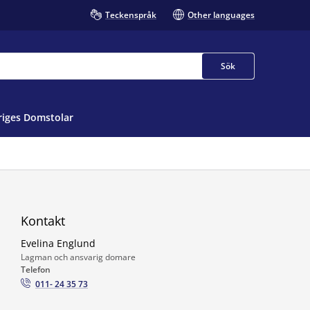
Teckenspråk
Other languages
Sök
iges Domstolar
Kontakt
Evelina Englund
Lagman och ansvarig domare
Telefon
011- 24 35 73