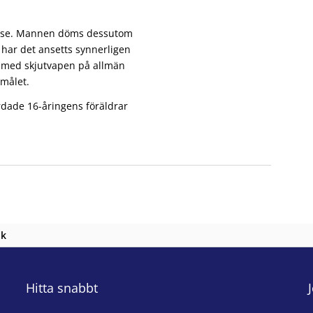
ngelse. Mannen döms dessutom
har det ansetts synnerligen
s med skjutvapen på allmän
 målet.
dade 16-åringens föräldrar
nk
Hitta snabbt