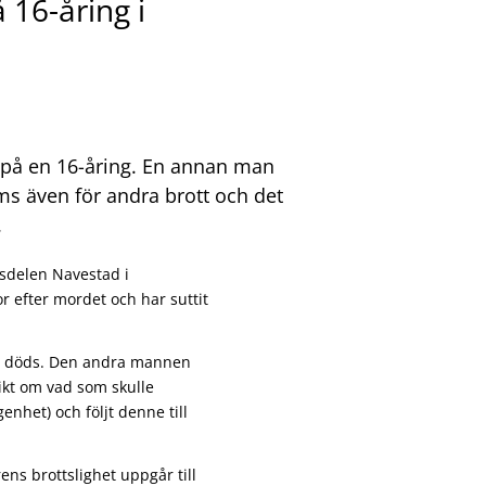
 16-åring i
d på en 16-åring. En annan man
s även för andra brott och det
.
adsdelen Navestad i
r efter mordet och har suttit
ill döds. Den andra mannen
ikt om vad som skulle
enhet) och följt denne till
ens brottslighet uppgår till