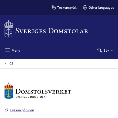
Teckenspråk
Other languages
Meny
Sök
03
Lyssna på sidan