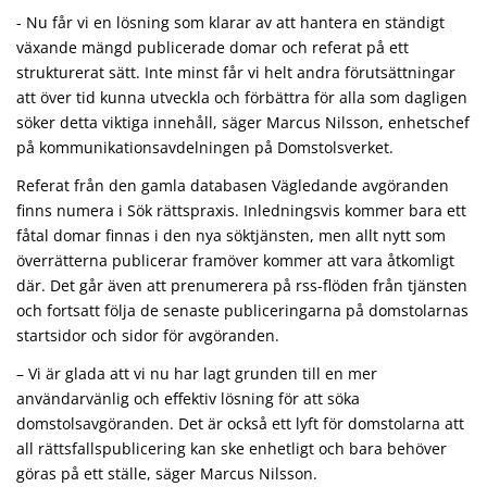
- Nu får vi en lösning som klarar av att hantera en ständigt
växande mängd publicerade domar och referat på ett
strukturerat sätt. Inte minst får vi helt andra förutsättningar
att över tid kunna utveckla och förbättra för alla som dagligen
söker detta viktiga innehåll, säger Marcus Nilsson, enhetschef
på kommunikationsavdelningen på Domstolsverket.
Referat från den gamla databasen Vägledande avgöranden
finns numera i Sök rättspraxis. Inledningsvis kommer bara ett
fåtal domar finnas i den nya söktjänsten, men allt nytt som
överrätterna publicerar framöver kommer att vara åtkomligt
där. Det går även att prenumerera på rss-flöden från tjänsten
och fortsatt följa de senaste publiceringarna på domstolarnas
startsidor och sidor för avgöranden.
– Vi är glada att vi nu har lagt grunden till en mer
användarvänlig och effektiv lösning för att söka
domstolsavgöranden. Det är också ett lyft för domstolarna att
all rättsfallspublicering kan ske enhetligt och bara behöver
göras på ett ställe, säger Marcus Nilsson.