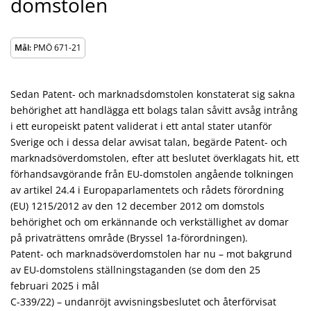
domstolen
Mål:
PMÖ 671-21
Sedan Patent- och marknadsdomstolen konstaterat sig sakna
behörighet att handlägga ett bolags talan såvitt avsåg intrång
i ett europeiskt patent validerat i ett antal stater utanför
Sverige och i dessa delar avvisat talan, begärde Patent- och
marknadsöverdomstolen, efter att beslutet överklagats hit, ett
förhandsavgörande från EU-domstolen angående tolkningen
av artikel 24.4 i Europaparlamentets och rådets förordning
(EU) 1215/2012 av den 12 december 2012 om domstols
behörighet och om erkännande och verkställighet av domar
på privaträttens område (Bryssel 1a-förordningen).
Patent- och marknadsöverdomstolen har nu – mot bakgrund
av EU-domstolens ställningstaganden (se dom den 25
februari 2025 i mål
C-339/22) – undanröjt avvisningsbeslutet och återförvisat