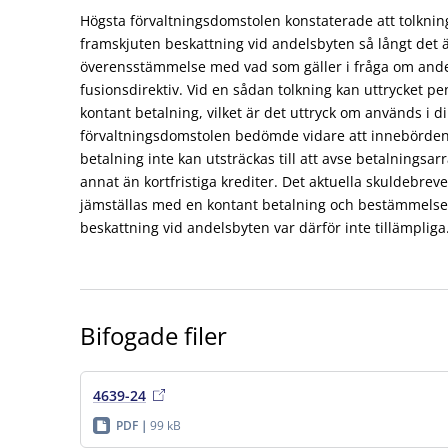
Högsta förvaltningsdomstolen konstaterade att tolkn
framskjuten beskattning vid andelsbyten så långt det är
överensstämmelse med vad som gäller i fråga om ande
fusionsdirektiv. Vid en sådan tolkning kan uttrycket p
kontant betalning, vilket är det uttryck om används i di
förvaltningsdomstolen bedömde vidare att innebörden 
betalning inte kan utsträckas till att avse betalnings
annat än kortfristiga krediter. Det aktuella skuldebre
jämställas med en kontant betalning och bestämmels
beskattning vid andelsbyten var därför inte tillämpliga
Bifogade filer
4639-24
PDF
99 kB