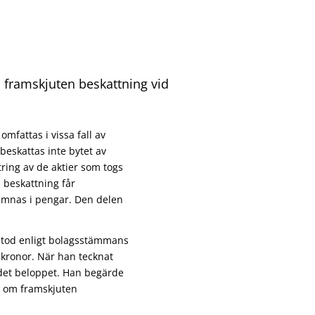
framskjuten beskattning vid
omfattas i vissa fall av
beskattas inte bytet av
tring av de aktier som togs
 beskattning får
 lämnas i pengar. Den delen
bestod enligt bolagsstämmans
i kronor. När han tecknat
 det beloppet. Han begärde
a om framskjuten