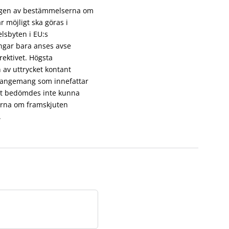
ingen av bestämmelserna om
 möjligt ska göras i
lsbyten i EU:s
engar bara anses avse
rektivet. Högsta
av uttrycket kontant
arrangemang som innefattar
vet bedömdes inte kunna
erna om framskjuten
.