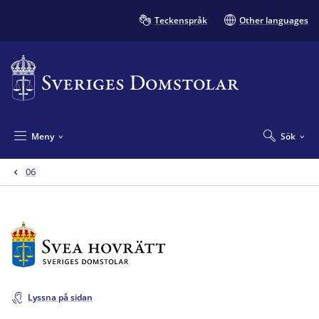
Teckenspråk
Other languages
Meny
Sök
06
Lyssna på sidan