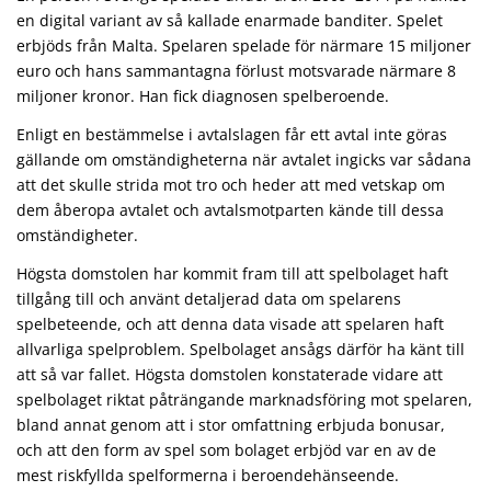
en digital variant av så kallade enarmade banditer. Spelet
erbjöds från Malta. Spelaren spelade för närmare 15 miljoner
euro och hans sammantagna förlust motsvarade närmare 8
miljoner kronor. Han fick diagnosen spelberoende.
Enligt en bestämmelse i avtalslagen får ett avtal inte göras
gällande om omständigheterna när avtalet ingicks var sådana
att det skulle strida mot tro och heder att med vetskap om
dem åberopa avtalet och avtalsmotparten kände till dessa
omständigheter.
Högsta domstolen har kommit fram till att spelbolaget haft
tillgång till och använt detaljerad data om spelarens
spelbeteende, och att denna data visade att spelaren haft
allvarliga spelproblem. Spelbolaget ansågs därför ha känt till
att så var fallet. Högsta domstolen konstaterade vidare att
spelbolaget riktat påträngande marknadsföring mot spelaren,
bland annat genom att i stor omfattning erbjuda bonusar,
och att den form av spel som bolaget erbjöd var en av de
mest riskfyllda spelformerna i beroendehänseende.