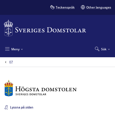
Teckenspråk
Other languages
Meny
Sök
07
Lyssna på sidan