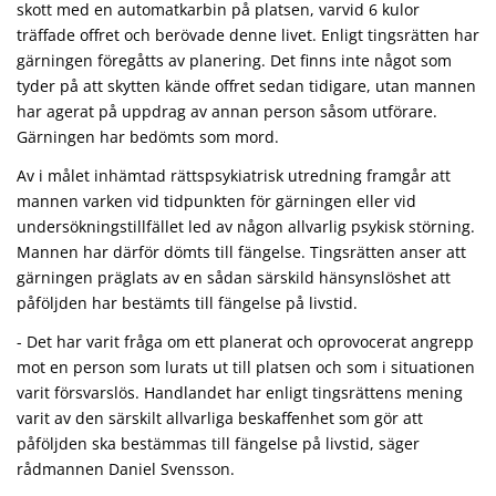
skott med en automatkarbin på platsen, varvid 6 kulor
träffade offret och berövade denne livet. Enligt tingsrätten har
gärningen föregåtts av planering. Det finns inte något som
tyder på att skytten kände offret sedan tidigare, utan mannen
har agerat på uppdrag av annan person såsom utförare.
Gärningen har bedömts som mord.
Av i målet inhämtad rättspsykiatrisk utredning framgår att
mannen varken vid tidpunkten för gärningen eller vid
undersökningstillfället led av någon allvarlig psykisk störning.
Mannen har därför dömts till fängelse. Tingsrätten anser att
gärningen präglats av en sådan särskild hänsynslöshet att
påföljden har bestämts till fängelse på livstid.
- Det har varit fråga om ett planerat och oprovocerat angrepp
mot en person som lurats ut till platsen och som i situationen
varit försvarslös. Handlandet har enligt tingsrättens mening
varit av den särskilt allvarliga beskaffenhet som gör att
påföljden ska bestämmas till fängelse på livstid, säger
rådmannen Daniel Svensson.