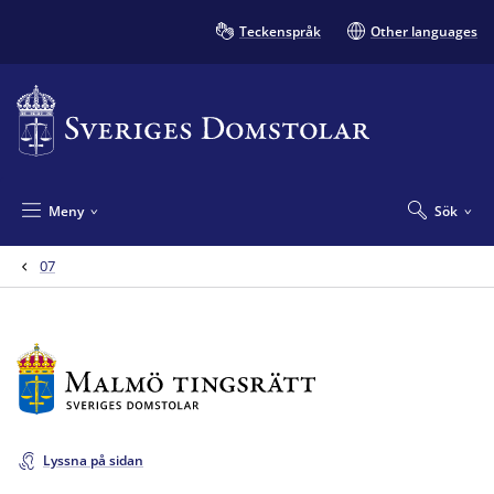
Teckenspråk
Other languages
Meny
Sök
07
Lyssna på sidan